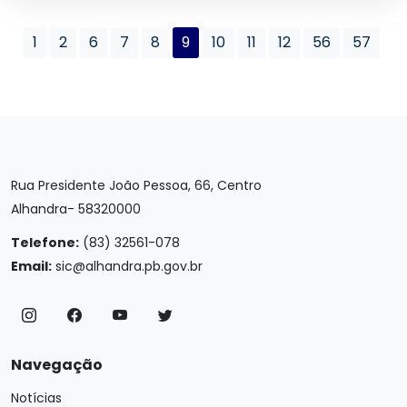
1
2
6
7
8
9
10
11
12
56
57
Rua Presidente João Pessoa, 66, Centro
Alhandra- 58320000
Telefone:
(83) 32561-078
Email:
sic@alhandra.pb.gov.br
Navegação
Notícias