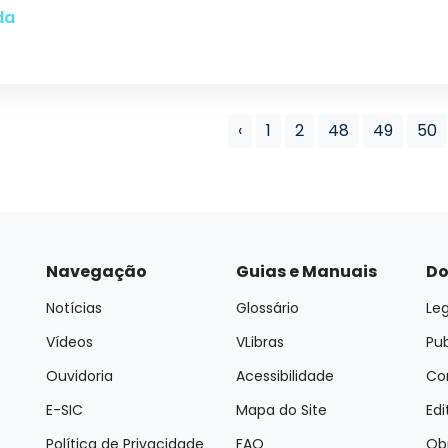
da
‹
1
2
48
49
50
Navegação
Guias e Manuais
Do
Notícias
Glossário
Leg
Vídeos
VLibras
Pu
Ouvidoria
Acessibilidade
Con
E-SIC
Mapa do Site
Edi
Política de Privacidade
FAQ
Ob