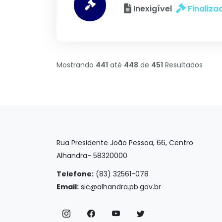
Inexigível
Finaliza
Mostrando
441
até
448
de
451
Resultados
Rua Presidente João Pessoa, 66, Centro
Alhandra- 58320000
Telefone:
(83) 32561-078
Email:
sic@alhandra.pb.gov.br