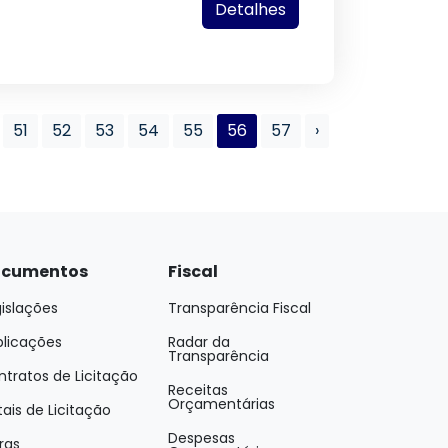
Detalhes
51
52
53
54
55
56
57
›
cumentos
Fiscal
islações
Transparência Fiscal
blicações
Radar da
Transparência
tratos de Licitação
Receitas
Orçamentárias
tais de Licitação
Despesas
ras