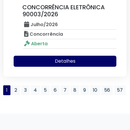
CONCORRÊNCIA ELETRÔNICA
90003/2026
Julho/2026
Concorrência
Aberta
Detalhes
1
2
3
4
5
6
7
8
9
10
56
57