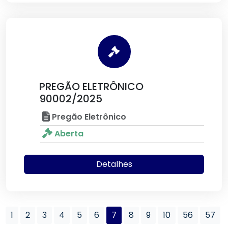
PREGÃO ELETRÔNICO
90002/2025
Pregão Eletrônico
Aberta
Detalhes
1
2
3
4
5
6
7
8
9
10
56
57