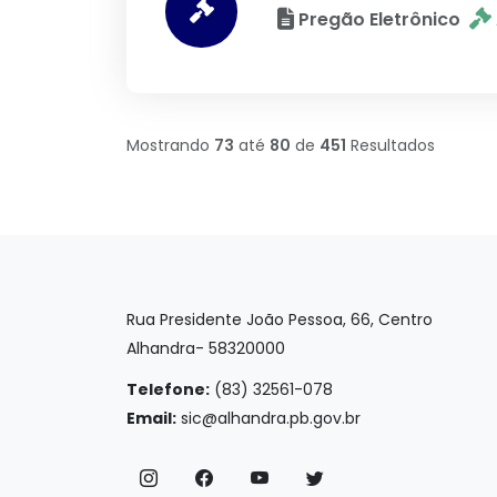
Pregão Eletrônico
Mostrando
73
até
80
de
451
Resultados
Rua Presidente João Pessoa, 66, Centro
Alhandra- 58320000
Telefone:
(83) 32561-078
Email:
sic@alhandra.pb.gov.br