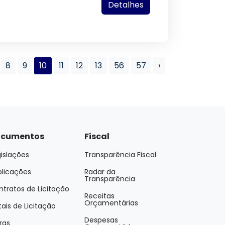
Detalhes
8
9
10
11
12
13
56
57
›
cumentos
Fiscal
islações
Transparência Fiscal
blicações
Radar da
Transparência
tratos de Licitação
Receitas
Orçamentárias
tais de Licitação
Despesas
ras