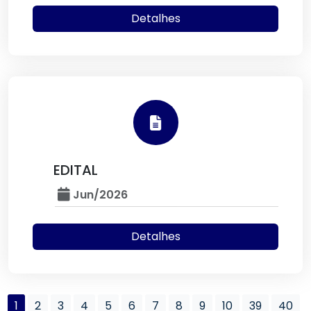
Detalhes
EDITAL
Jun/2026
Detalhes
1
2
3
4
5
6
7
8
9
10
39
40