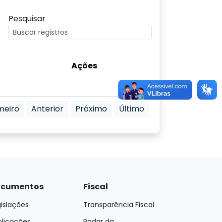
Pesquisar
Ações
meiro
Anterior
Próximo
Último
cumentos
Fiscal
islações
Transparência Fiscal
blicações
Radar da