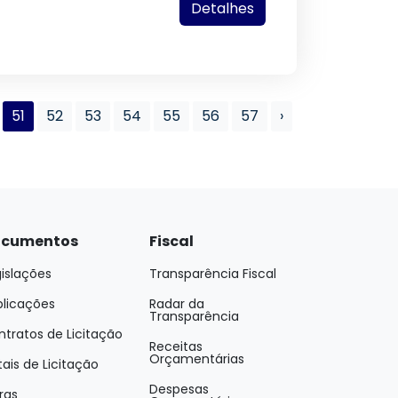
Detalhes
51
52
53
54
55
56
57
›
cumentos
Fiscal
islações
Transparência Fiscal
blicações
Radar da
Transparência
tratos de Licitação
Receitas
Orçamentárias
tais de Licitação
Despesas
ras