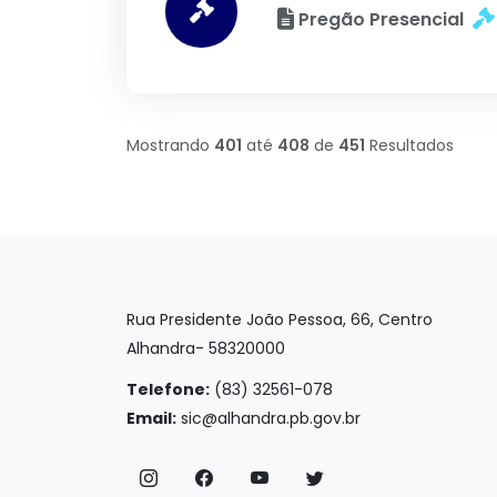
Pregão Presencial
Mostrando
401
até
408
de
451
Resultados
Rua Presidente João Pessoa, 66, Centro
Alhandra- 58320000
Telefone:
(83) 32561-078
Email:
sic@alhandra.pb.gov.br