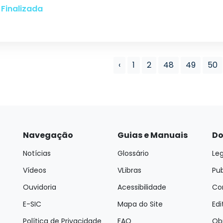
Finalizada
‹
1
2
48
49
50
Navegação
Guias e Manuais
Do
Notícias
Glossário
Leg
Vídeos
VLibras
Pu
Ouvidoria
Acessibilidade
Con
E-SIC
Mapa do Site
Edi
Política de Privacidade
FAQ
Ob