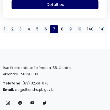
Detalhes
1
2
3
4
5
6
7
8
9
10
140
141
Rua Presidente João Pessoa, 66, Centro
Alhandra- 58320000
Telefone:
(83) 32561-078
Email:
sic@alhandra.pb.gov.br