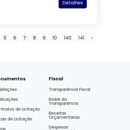
Detalhes
5
6
7
8
9
10
140
141
›
cumentos
Fiscal
islações
Transparência Fiscal
blicações
Radar da
Transparência
tratos de Licitação
Receitas
Orçamentárias
tais de Licitação
Despesas
ras