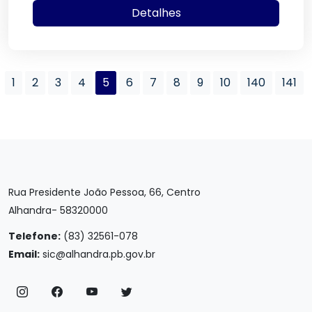
Detalhes
1
2
3
4
5
6
7
8
9
10
140
141
Rua Presidente João Pessoa, 66, Centro
Alhandra- 58320000
Telefone:
(83) 32561-078
Email:
sic@alhandra.pb.gov.br