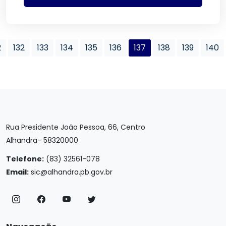
2
132
133
134
135
136
137
138
139
140
Rua Presidente João Pessoa, 66, Centro
Alhandra- 58320000
Telefone:
(83) 32561-078
Email:
sic@alhandra.pb.gov.br