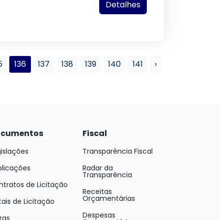
Detalhes
5
136
137
138
139
140
141
›
cumentos
Fiscal
islações
Transparência Fiscal
blicações
Radar da
Transparência
tratos de Licitação
Receitas
Orçamentárias
tais de Licitação
Despesas
ras