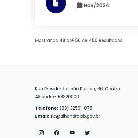
Nov/2024
Mostrando
49
até
56
de
450
Resultados
Rua Presidente João Pessoa, 66, Centro
Alhandra- 58320000
Telefone:
(83) 32561-078
Email:
sic@alhandra.pb.gov.br