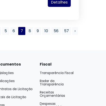
Detalhes
5
6
7
8
9
10
56
57
›
cumentos
Fiscal
islações
Transparência Fiscal
blicações
Radar da
Transparência
tratos de Licitação
Receitas
Orçamentárias
tais de Licitação
Despesas
ras