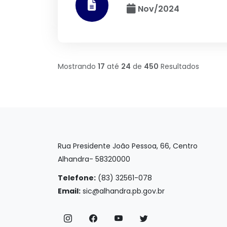
Nov/2024
Mostrando
17
até
24
de
450
Resultados
Rua Presidente João Pessoa, 66, Centro
Alhandra- 58320000
Telefone:
(83) 32561-078
Email:
sic@alhandra.pb.gov.br