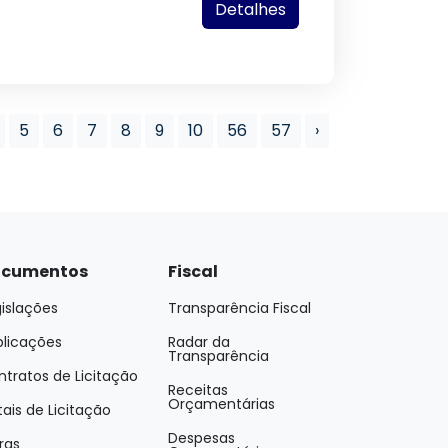
Detalhes
5
6
7
8
9
10
56
57
›
cumentos
Fiscal
islações
Transparência Fiscal
blicações
Radar da
Transparência
tratos de Licitação
Receitas
Orçamentárias
tais de Licitação
Despesas
ras