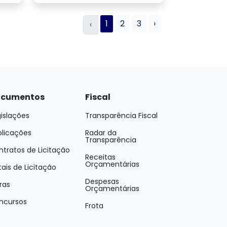
1
2
3
›
‹
cumentos
Fiscal
islações
Transparência Fiscal
blicações
Radar da
Transparência
tratos de Licitação
Receitas
Orçamentárias
tais de Licitação
Despesas
ras
Orçamentárias
ncursos
Frota