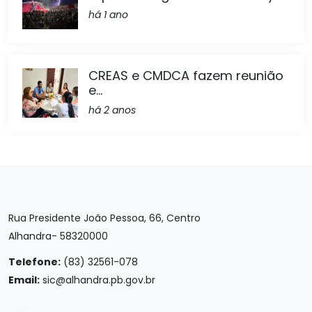
há 1 ano
CREAS e CMDCA fazem reunião
e...
há 2 anos
Rua Presidente João Pessoa, 66, Centro
Alhandra- 58320000
Telefone:
(83) 32561-078
Email:
sic@alhandra.pb.gov.br