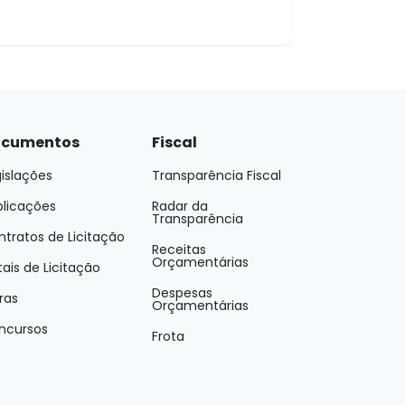
cumentos
Fiscal
islações
Transparência Fiscal
blicações
Radar da
Transparência
tratos de Licitação
Receitas
Orçamentárias
tais de Licitação
Despesas
ras
Orçamentárias
ncursos
Frota