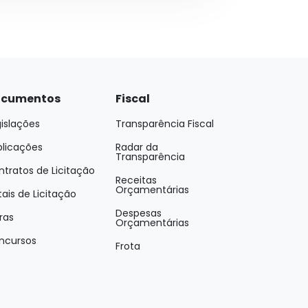
cumentos
Fiscal
islações
Transparência Fiscal
blicações
Radar da
Transparência
tratos de Licitação
Receitas
Orçamentárias
tais de Licitação
Despesas
ras
Orçamentárias
ncursos
Frota