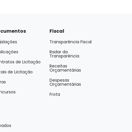
cumentos
Fiscal
islações
Transparência Fiscal
blicações
Radar da
Transparência
tratos de Licitação
Receitas
Orçamentárias
tais de Licitação
Despesas
ras
Orçamentárias
ncursos
Frota
rvados