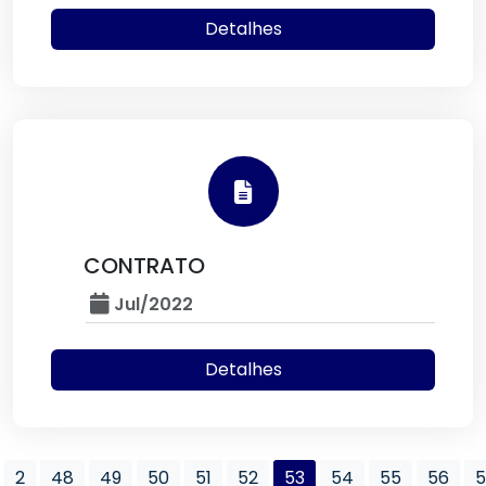
Detalhes
CONTRATO
Jul/2022
Detalhes
2
48
49
50
51
52
53
54
55
56
5