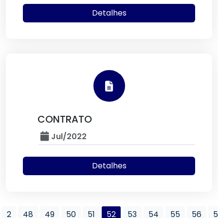
Detalhes
CONTRATO
Jul/2022
Detalhes
2
48
49
50
51
52
53
54
55
56
5